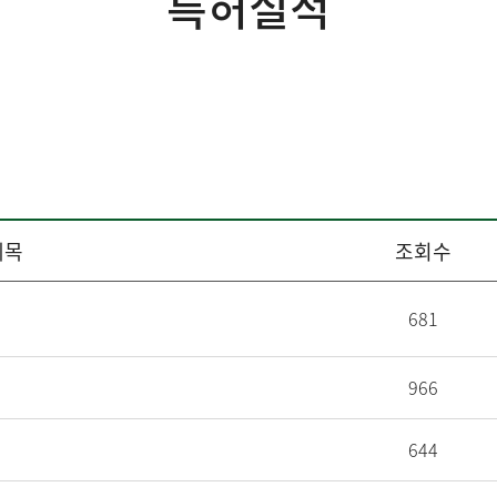
특허실적
제목
조회수
681
966
644